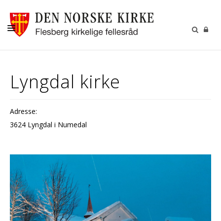
LIVETS GANG
Lyngdal kirke
BARN OG UNGE
KIRKENE
Adresse:
MENIGHETSRÅD
3624 Lyngdal i Numedal
KALENDER
KONTAKT
MISJON