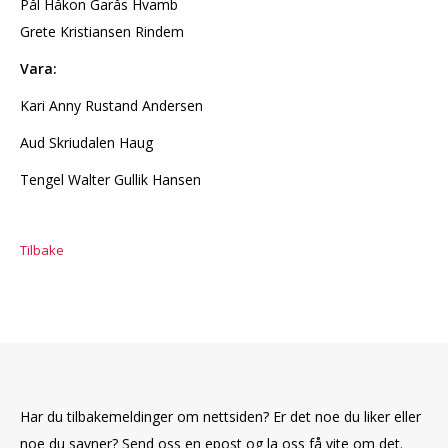
Pål Håkon Garås Hvamb
Grete Kristiansen Rindem
Vara:
Kari Anny Rustand Andersen
Aud Skriudalen Haug
Tengel Walter Gullik Hansen
Tilbake
Har du tilbakemeldinger om nettsiden? Er det noe du liker eller
noe du savner? Send oss en epost og la oss få vite om det.