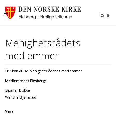
LIVETS GANG
Menighetsrådets
BARN OG UNGE
medlemmer
KIRKENE
MENIGHETSRÅD
Her kan du se Menighetsrådenes medlemmer.
KALENDER
Medlemmer i Flesberg:
KONTAKT
Bjørnar Dokka
MISJON
Wenche Bjørnsrud
Vara: