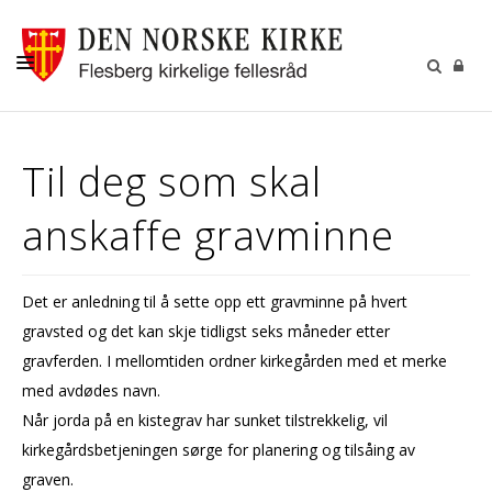
LIVETS GANG
Til deg som skal
BARN OG UNGE
anskaffe gravminne
KIRKENE
MENIGHETSRÅD
Det er anledning til å sette opp ett gravminne på hvert
KALENDER
gravsted og det kan skje tidligst seks måneder etter
KONTAKT
gravferden. I mellomtiden ordner kirkegården med et merke
med avdødes navn.
MISJON
Når jorda på en kistegrav har sunket tilstrekkelig, vil
kirkegårdsbetjeningen sørge for planering og tilsåing av
graven.