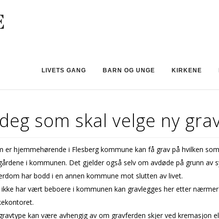
LIVETS GANG
BARN OG UNGE
KIRKENE
 deg som skal velge ny gra
 er hjemmehørende i Flesberg kommune kan få grav på hvilken som
egårdene i kommunen. Det gjelder også selv om avdøde på grunn av
derdom har bodd i en annen kommune mot slutten av livet.
ikke har vært beboere i kommunen kan gravlegges her etter nærmer
kekontoret.
gravtype kan være avhengig av om gravferden skjer ved kremasjon ell