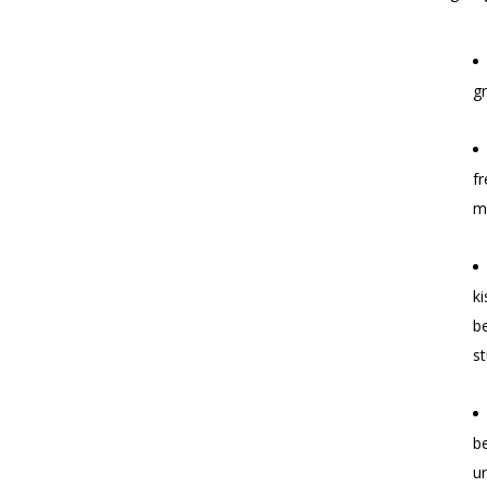
gr
fr
m
ki
be
s
be
u