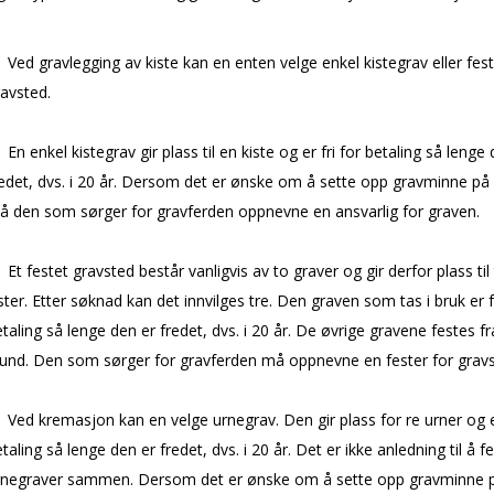
Ved gravlegging av kiste kan en enten velge enkel kistegrav eller fest
avsted.
En enkel kistegrav gir plass til en kiste og er fri for betaling så lenge
edet, dvs. i 20 år. Dersom det er ønske om å sette opp gravminne på
å den som sørger for gravferden oppnevne en ansvarlig for graven.
Et festet gravsted består vanligvis av to graver og gir derfor plass til
ster. Etter søknad kan det innvilges tre. Den graven som tas i bruk er fr
taling så lenge den er fredet, dvs. i 20 år. De øvrige gravene festes fr
tund. Den som sørger for gravferden må oppnevne en fester for gravs
Ved kremasjon kan en velge urnegrav. Den gir plass for fire urner og er
taling så lenge den er fredet, dvs. i 20 år. Det er ikke anledning til å fe
rnegraver sammen. Dersom det er ønske om å sette opp gravminne 