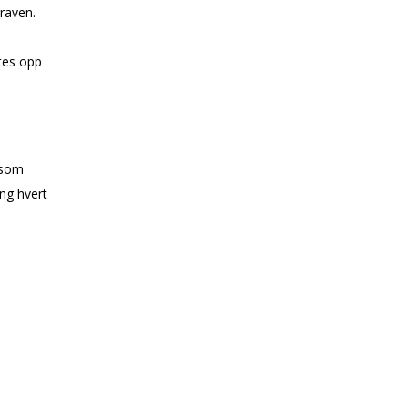
raven.
tes opp
 som
ing hvert