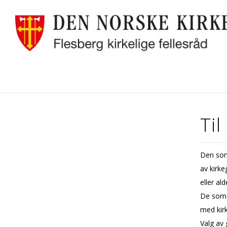
Til
Den som
av kirk
eller al
De som 
med kir
Valg av 