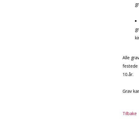
g
gr
ki
Alle gra
festede 
10.år.
Grav kan
Tilbake