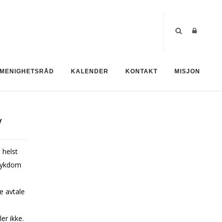
MENIGHETSRÅD
KALENDER
KONTAKT
MISJON
v
 helst
 sykdom
e avtale
er ikke.