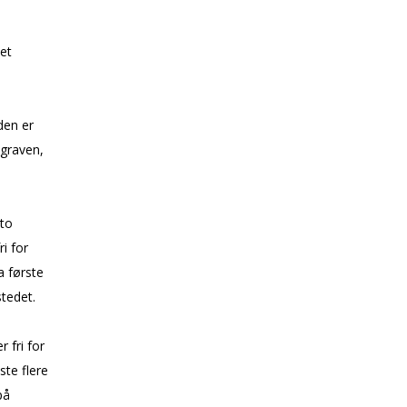
et
 den er
 graven,
 to
i for
a første
tedet.
 fri for
ste flere
på