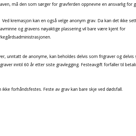
raven, må den som sørger for gravferden oppnevne en ansvarlig for g
Ved kremasjon kan en også velge anonym grav. Da kan det ikke set
avminne og gravens nøyaktige plassering vil bare være kjent for
rkegårdsadministrasjonen.
ver, unntatt de anonyme, kan beholdes delvis som frigraver og delvis
graver inntil 60 år etter siste gravlegging. Festeavgift forfaller til betal
 ikke forhåndsfestes. Feste av grav kan bare skje ved dødsfall.