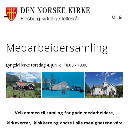
LIVETS GANG
Medarbeidersamling
BARN OG UNGE
KIRKENE
Lyngdal kirke torsdag 4. juni kl. 18.00 - 19.00
MENIGHETSRÅD
KALENDER
KONTAKT
MISJON
Velkommen til samling for gode medarbeidere,
kirkeverter, klokkere og andre i alle menighetene våre